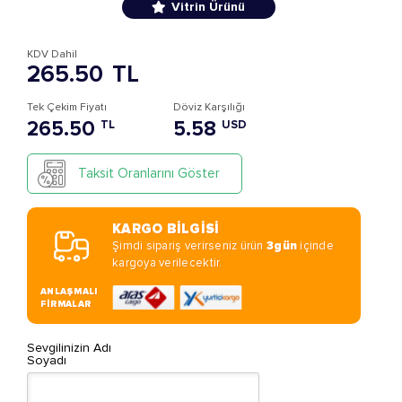
Vitrin Ürünü
KDV Dahil
265.50
TL
Tek Çekim Fiyatı
Döviz Karşılığı
265.50
5.58
TL
USD
Taksit Oranlarını Göster
KARGO BİLGİSİ
Şimdi sipariş verirseniz ürün
3gün
içinde
kargoya verilecektir.
ANLAŞMALI
FİRMALAR
Sevgilinizin Adı
Soyadı