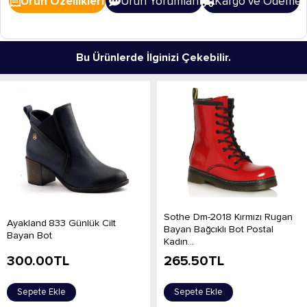
Ürün Özellikleri
Ürün Yorumları
Kargo ve Ödeme
Bu Ürünlerde İlginizi Çekebilir.
Sothe Dm-2018 Kırmızı Rugan
Ayakland 833 Günlük Cilt
Bayan Bağcıklı Bot Postal
Bayan Bot
Kadın...
300.00
TL
265.50
TL
Sepete Ekle
Sepete Ekle