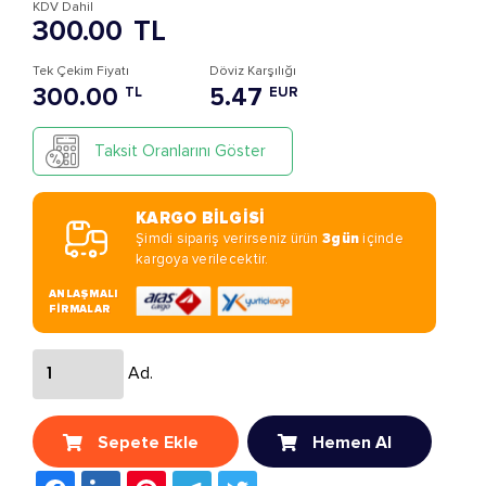
KDV Dahil
300.00
TL
Tek Çekim Fiyatı
Döviz Karşılığı
300.00
5.47
TL
EUR
Taksit Oranlarını Göster
KARGO BİLGİSİ
Şimdi sipariş verirseniz ürün
3gün
içinde
kargoya verilecektir.
ANLAŞMALI
FİRMALAR
Ad.
Sepete Ekle
Hemen Al