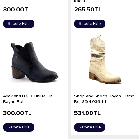
Kadın...
300.00
TL
265.50
TL
Sepete Ekle
Sepete Ekle
Ayakland 833 Günlük Cilt
Shop and Shoes Bayan Çizme
Bayan Bot
Bej Süet 036-111
300.00
TL
531.00
TL
Sepete Ekle
Sepete Ekle