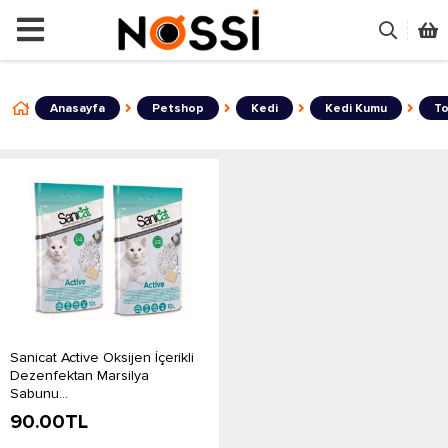
📣
ÜRÜNLERİN TAMAMI DEMODUR SA
Anasayfa
Petshop
Kedi
Kedi Kumu
To
Sanicat Active Oksijen İçerikli
Dezenfektan Marsilya
Sabunu...
90.00
TL