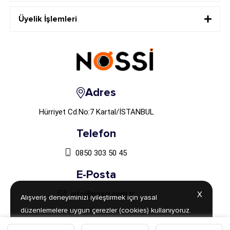
Üyelik İşlemleri
Adres
Hürriyet Cd.No:7 Kartal/İSTANBUL
Telefon
0850 303 50 45
E-Posta
info@nossi.com.tr
X
X
Alışveriş deneyiminizi iyileştirmek için yasal
Alışveriş deneyiminizi iyileştirmek için yasal
düzenlemelere uygun çerezler (cookies) kullanıyoruz.
düzenlemelere uygun çerezler (cookies) kullanıyoruz.
Detaylı bilgiye
Detaylı bilgiye
Aydınlatma Metni
Aydınlatma Metni
sayfamızdan
sayfamızdan