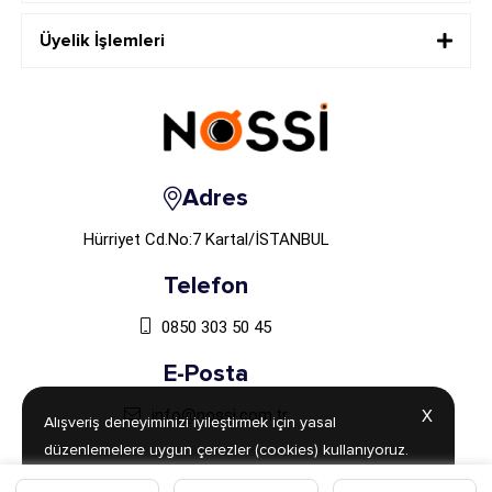
Üyelik İşlemleri
Adres
Hürriyet Cd.No:7 Kartal/İSTANBUL
Telefon
0850 303 50 45
E-Posta
info@nossi.com.tr
X
X
Alışveriş deneyiminizi iyileştirmek için yasal
Alışveriş deneyiminizi iyileştirmek için yasal
düzenlemelere uygun çerezler (cookies) kullanıyoruz.
düzenlemelere uygun çerezler (cookies) kullanıyoruz.
Detaylı bilgiye
Detaylı bilgiye
Aydınlatma Metni
Aydınlatma Metni
sayfamızdan
sayfamızdan