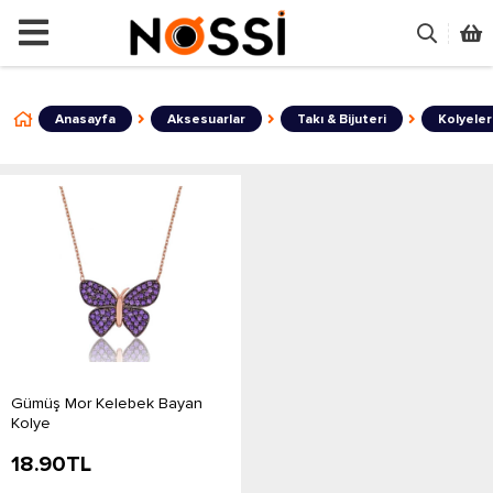
📣
ÜRÜNLERİN TAMAMI DEMODUR SA
Anasayfa
Aksesuarlar
Takı & Bijuteri
Kolyeler
Gümüş Mor Kelebek Bayan
Kolye
18.90
TL