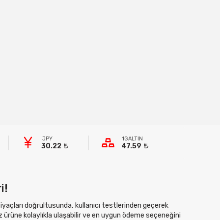
JPY
1GALTIN
30.22
47.59
i!
htiyaçları doğrultusunda, kullanıcı testlerinden geçerek
z ürüne kolaylıkla ulaşabilir ve en uygun ödeme seçeneğini