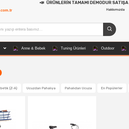
📣
ÜRÜNLERİN TAMAMI DEMODUR SATIŞA KAPALI
Hakkımızda
.com.tr
Anne & Bebek
Tuning Ürünleri
Outdoor
betik (Z-A)
Ucuzdan Pahalıya
Pahalıdan Ucuza
En Popülerler