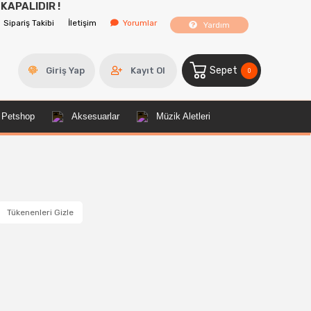
DIR !
Sipariş Takibi
İletişim
Yorumlar
Yardım
Sepet
Giriş Yap
Kayıt Ol
0
Petshop
Aksesuarlar
Müzik Aletleri
Tükenenleri Gizle