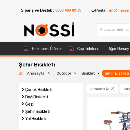
Sipariş ve Destek :
0850 480 89 39
E-Posta :
info@nossi
Elektronik Ürünler
Cep Telefonu
Diğer Herşey
Şehir Bisikleti
Anasayfa
Outdoor
Bisiklet
Şehir Bisikleti
Alfabetik (A-Z)
Alfa
Çocuk Bisikleti
Dağ Bisikleti
Gezi
Şehir Bisikleti
Yol Bisikleti