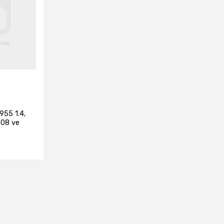
955 1.4,
008 ve
e