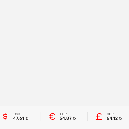
USD
EUR
GBP
47.61
54.87
64.12