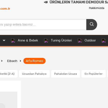
📣
ÜRÜNLERİN TAMAMI DEMODUR SATIŞA KAP
Hakkımızda
.com.tr
Anne & Bebek
Tuning Ürünleri
Outdoor
Eibach
Alfa Romeo
betik (Z-A)
Ucuzdan Pahalıya
Pahalıdan Ucuza
En Popülerler