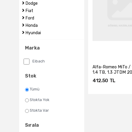
Dodge
Fiat
Ford
Honda
Hyundai
Marka
Eibach
Alfa-Romeo MiTo / 
1.4 TB, 1.3 JTDM 2
Stok
Sonrası...
412.50
TL
Tümü
Stokta Yok
Sepete Ekl
Stokta Var
Sırala