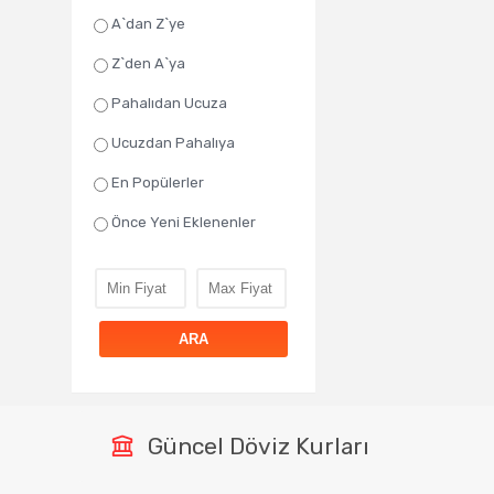
A`dan Z`ye
Z`den A`ya
Pahalıdan Ucuza
Ucuzdan Pahalıya
En Popülerler
Önce Yeni Eklenenler
ARA
Güncel Döviz Kurları