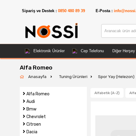
Sipariş ve Destek :
0850 480 89 39
E-Posta :
info@nossi
Elektronik Ürünler
Cep Telefonu
Diğer Herşey
Alfa Romeo
Anasayfa
Tuning Ürünleri
Spor Yay (Helezon)
Alfabetik (A-Z)
Alfa
Alfa Romeo
Audi
Bmw
Chevrolet
Citroen
Dacia