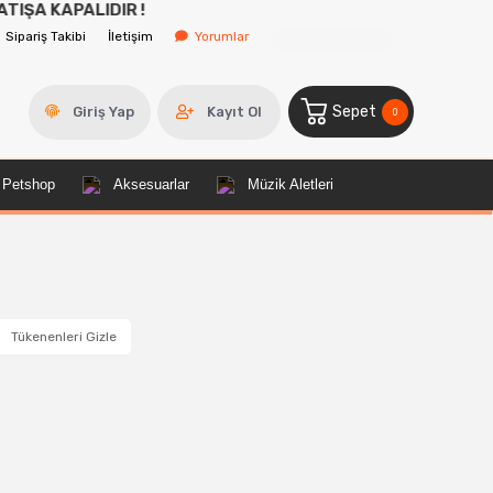
ALIDIR !
Sipariş Takibi
İletişim
Yorumlar
Yardım
Sepet
Giriş Yap
Kayıt Ol
0
Petshop
Aksesuarlar
Müzik Aletleri
Tükenenleri Gizle