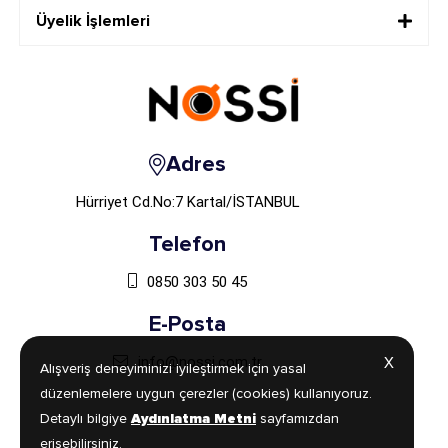
Üyelik İşlemleri
Adres
Hürriyet Cd.No:7 Kartal/İSTANBUL
Telefon
0850 303 50 45
E-Posta
info@nossi.com.tr
X
X
Alışveriş deneyiminizi iyileştirmek için yasal
Alışveriş deneyiminizi iyileştirmek için yasal
düzenlemelere uygun çerezler (cookies) kullanıyoruz.
düzenlemelere uygun çerezler (cookies) kullanıyoruz.
Detaylı bilgiye
Detaylı bilgiye
Aydınlatma Metni
Aydınlatma Metni
sayfamızdan
sayfamızdan
erişebilirsiniz.
erişebilirsiniz.