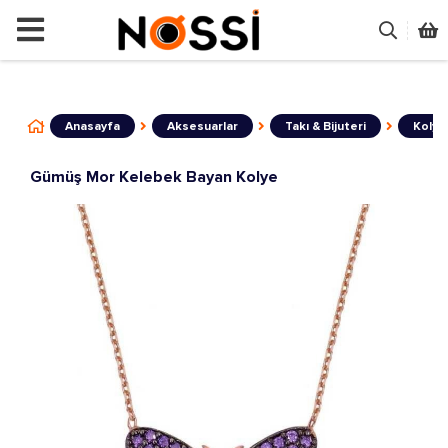
📣
ÜRÜNLERİN TAMAMI DEMODUR SATI
Anasayfa
Aksesuarlar
Takı & Bijuteri
Kolye
Gümüş Mor Kelebek Bayan Kolye