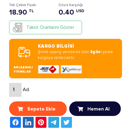
Tek Çekim Fiyatı
Döviz Karşılığı
18.90
0.40
TL
USD
Taksit Oranlarını Göster
KARGO BİLGİSİ
Şimdi sipariş verirseniz ürün
3gün
içinde
kargoya verilecektir.
ANLAŞMALI
FİRMALAR
Ad.
Sepete Ekle
Hemen Al