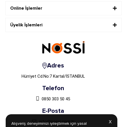
Online İşlemler
Üyelik İşlemleri
Adres
Hürriyet Cd.No:7 Kartal/İSTANBUL
Telefon
0850 303 50 45
E-Posta
info@nossi.com.tr
X
X
Alışveriş deneyiminizi iyileştirmek için yasal
Alışveriş deneyiminizi iyileştirmek için yasal