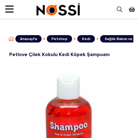
📣
ÜRÜNLERİN TAMAMI DEMODUR SATIŞA
Anasayfa
Petshop
Kedi
Sağlık Bakım ve Tu
Petlove Çilek Kokulu Kedi Köpek Şampuanı