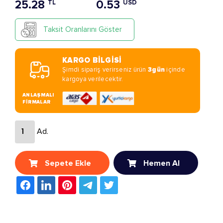
25.28
0.53
TL
USD
Taksit Oranlarını Göster
KARGO BİLGİSİ
Şimdi sipariş verirseniz ürün
3gün
içinde
kargoya verilecektir.
ANLAŞMALI
FİRMALAR
Ad.
Sepete Ekle
Hemen Al