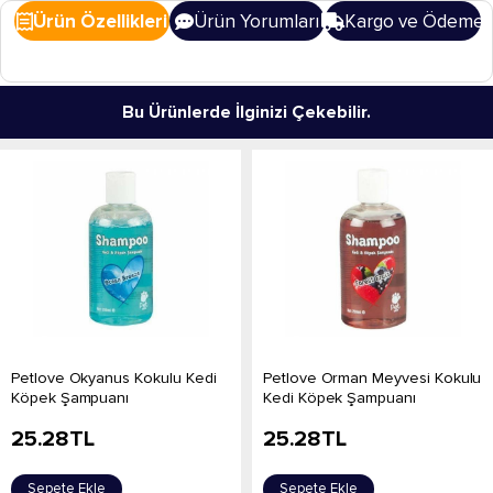
Ürün Özellikleri
Ürün Yorumları
Kargo ve Ödeme
Bu Ürünlerde İlginizi Çekebilir.
Petlove Okyanus Kokulu Kedi
Petlove Orman Meyvesi Kokulu
Köpek Şampuanı
Kedi Köpek Şampuanı
25.28
TL
25.28
TL
Sepete Ekle
Sepete Ekle