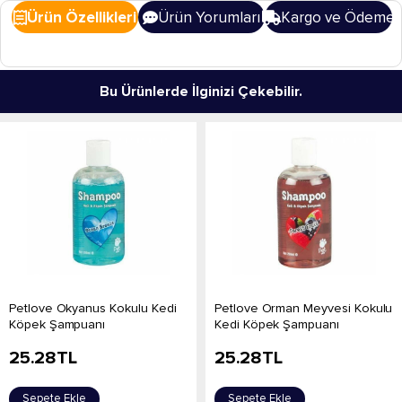
Ürün Özellikleri
Ürün Yorumları
Kargo ve Ödeme
Bu Ürünlerde İlginizi Çekebilir.
Petlove Okyanus Kokulu Kedi
Petlove Orman Meyvesi Kokulu
Köpek Şampuanı
Kedi Köpek Şampuanı
25.28
TL
25.28
TL
Sepete Ekle
Sepete Ekle