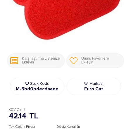
Karşılaştırma Listenize
Ürünü Favorilere
Ekleyin
Ekleyin
Stok Kodu
Markası
M-5bd0bdecdaaee
Euro Cat
KDV Dahil
42.14
TL
Tek Çekim Fiyatı
Döviz Karşılığı