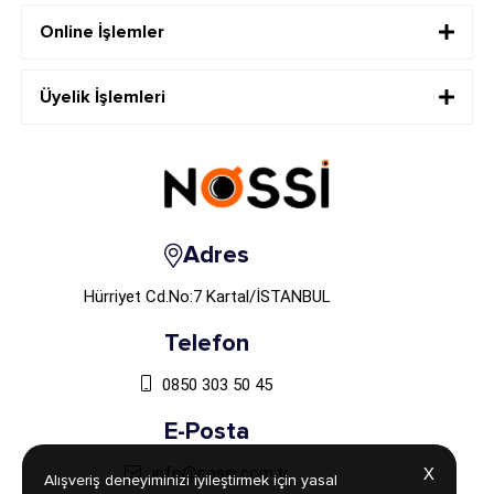
Online İşlemler
Üyelik İşlemleri
Adres
Hürriyet Cd.No:7 Kartal/İSTANBUL
Telefon
0850 303 50 45
E-Posta
info@nossi.com.tr
X
X
Alışveriş deneyiminizi iyileştirmek için yasal
Alışveriş deneyiminizi iyileştirmek için yasal