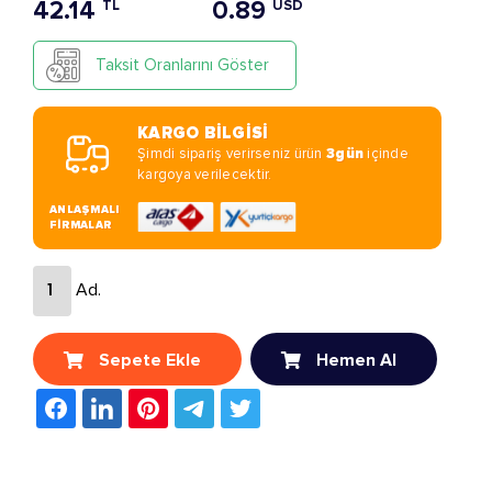
42.14
0.89
TL
USD
Taksit Oranlarını Göster
KARGO BİLGİSİ
Şimdi sipariş verirseniz ürün
3gün
içinde
kargoya verilecektir.
ANLAŞMALI
FİRMALAR
Ad.
Sepete Ekle
Hemen Al