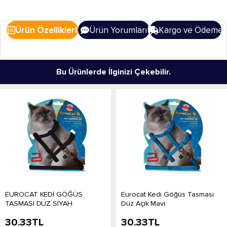
Ürün Özellikleri
Ürün Yorumları
Kargo ve Ödeme
Bu Ürünlerde İlginizi Çekebilir.
EUROCAT KEDİ GÖĞÜS
Eurocat Kedi Göğüs Tasması
TASMASI DÜZ SİYAH
Düz Açık Mavi
30.33
TL
30.33
TL