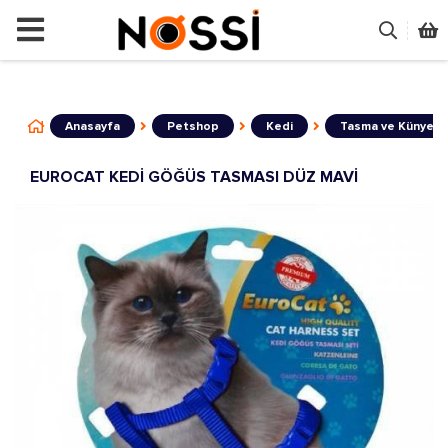
📣
ÜRÜNLERİN TAMAMI DEMODUR SATIŞ
Anasayfa
Petshop
Kedi
Tasma ve Künye
EUROCAT KEDİ GÖĞÜS TASMASI DÜZ MAVİ