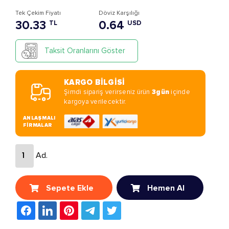
Tek Çekim Fiyatı
Döviz Karşılığı
30.33
0.64
TL
USD
Taksit Oranlarını Göster
KARGO BİLGİSİ
Şimdi sipariş verirseniz ürün
3gün
içinde
kargoya verilecektir.
ANLAŞMALI
FİRMALAR
Ad.
Sepete Ekle
Hemen Al