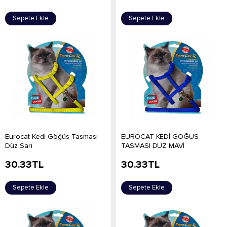
Sepete Ekle
Sepete Ekle
Eurocat Kedi Göğüs Tasması
EUROCAT KEDİ GÖĞÜS
Düz Sarı
TASMASI DÜZ MAVİ
30.33
TL
30.33
TL
Sepete Ekle
Sepete Ekle