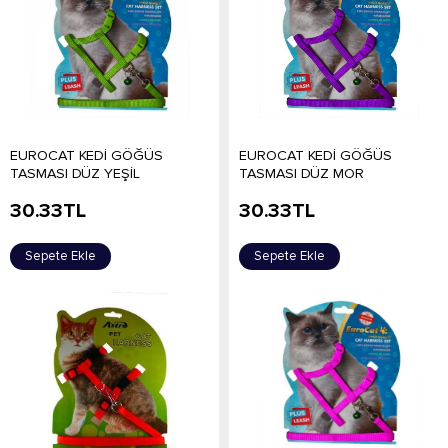
EUROCAT KEDİ GÖĞÜS
EUROCAT KEDİ GÖĞÜS
TASMASI DÜZ YEŞİL
TASMASI DÜZ MOR
30.33
TL
30.33
TL
Sepete Ekle
Sepete Ekle