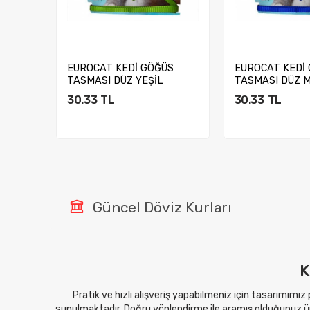
ÜS
EUROCAT KEDİ GÖĞÜS
EUROCAT KEDİ
TASMASI DÜZ YEŞİL
TASMASI DÜZ M
30.33
TL
30.33
TL
Sepete Ekle
Sepete E
Güncel Döviz Kurları
K
Pratik ve hızlı alışveriş yapabilmeniz için tasarımımız
sunulmaktadır. Doğru yönlendirme ile aramış olduğunuz ürü