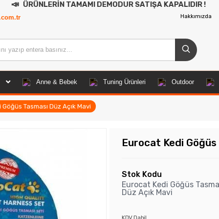
ERİN TAMAMI DEMODUR SATIŞA KAPALIDIR !
Hakkımızda
.com.tr
Anne & Bebek
Tuning Ürünleri
Outdoor
i Göğüs Tasması Düz Açık Mavi
Eurocat Kedi Göğüs
Stok Kodu
Eurocat Kedi Göğüs Tasma
Düz Açık Mavi
KDV Dahil