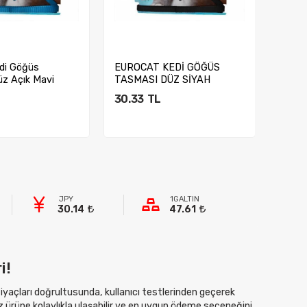
di Göğüs
EUROCAT KEDİ GÖĞÜS
EURO
z Açık Mavi
TASMASI DÜZ SİYAH
TASM
30.33
TL
30.3
ete Ekle
Sepete Ekle
JPY
1GALTIN
30.14
47.61
i!
htiyaçları doğrultusunda, kullanıcı testlerinden geçerek
z ürüne kolaylıkla ulaşabilir ve en uygun ödeme seçeneğini