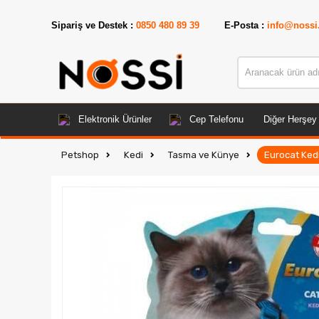
📣
ÜRÜNL
Sipariş ve Destek :
0850 480 89 39
E-Posta :
info@nossi
Elektronik Ürünler
Cep Telefonu
Diğer Herşey
Petshop
Kedi
Tasma ve Künye
Eurocat Ked