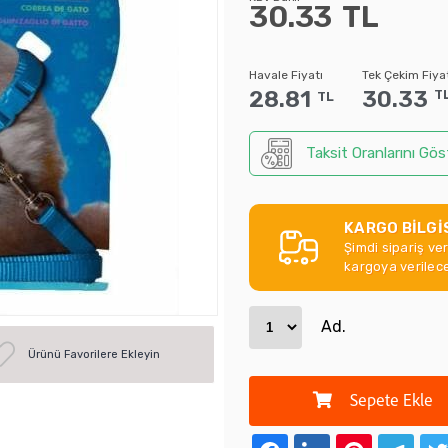
30.33
TL
Havale Fiyatı
Tek Çekim Fiya
28.81
30.33
T
TL
Taksit Oranlarını Gös
KARGO BİLGİ
Şimdi sipariş ve
kargoya verilece
Ad.
Ürünü Favorilere Ekleyin
Sepete Ekle