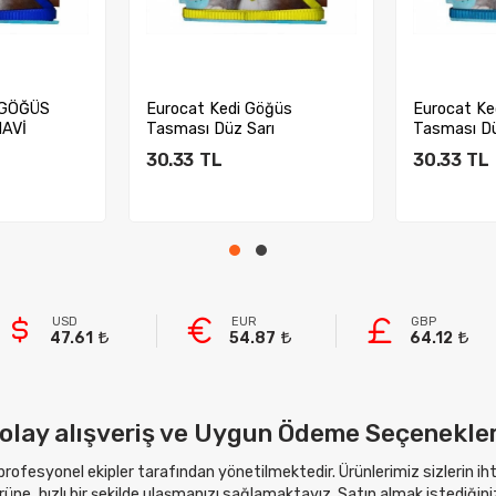
 GÖĞÜS
Eurocat Kedi Göğüs
Eurocat Ke
AVİ
Tasması Düz Sarı
Tasması Dü
30.33
TL
30.33
TL
kle
Sepete Ekle
Sep
USD
EUR
GBP
47.61
54.87
64.12
olay alışveriş ve Uygun Ödeme Seçenekler
 profesyonel ekipler tarafından yönetilmektedir. Ürünlerimiz sizlerin i
ne, hızlı bir şekilde ulaşmanızı sağlamaktayız. Satın almak istediğini