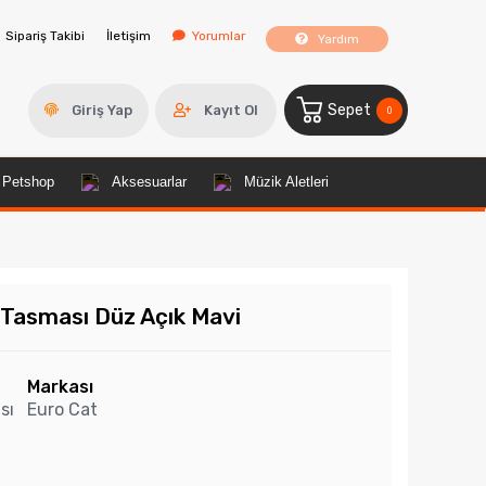
Sipariş Takibi
İletişim
Yorumlar
Yardım
Sepet
Giriş Yap
Kayıt Ol
0
Petshop
Aksesuarlar
Müzik Aletleri
 Tasması Düz Açık Mavi
Markası
sı
Euro Cat