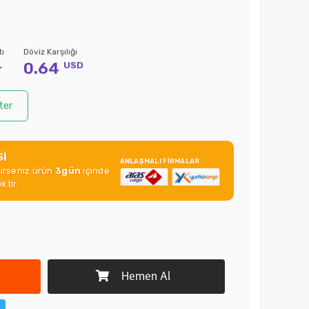
tı
Döviz Karşılığı
0.64
L
USD
ter
Sİ
ANLAŞMALI FİRMALAR
rirseniz ürün
3gün
içinde
ktir.
Hemen Al