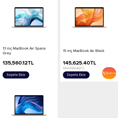
13 inç MacBook Air Space
15 inç MacBook Air Black
Grey
135,560.12
TL
145,625.40
TL
147,433.82
TL
%
1
İndirim
Sepete Ekle
Sepete Ekle