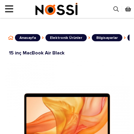
📣
ÜRÜNLERİN TAMAMI DEMODU
Anasayfa
Elektronik Ürünler
Bilgisayarlar
L
15 inç MacBook Air Black