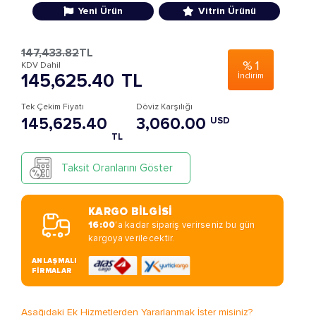
Yeni Ürün
Vitrin Ürünü
147,433.82
TL
%
1
KDV Dahil
145,625.40
TL
İndirim
Tek Çekim Fiyatı
Döviz Karşılığı
145,625.40
3,060.00
USD
TL
Taksit Oranlarını Göster
KARGO BİLGİSİ
16:00
'a kadar sipariş verirseniz bu gün
kargoya verilecektir.
ANLAŞMALI
FİRMALAR
Aşağıdaki Ek Hizmetlerden Yararlanmak İster misiniz?