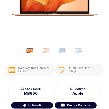
Karşılaştırma Listenize
Ürünü Favorilere
Ekleyin
Ekleyin
Stok Kodu
Markası
MB860
Apple
İndirimli
Kargo Bedava