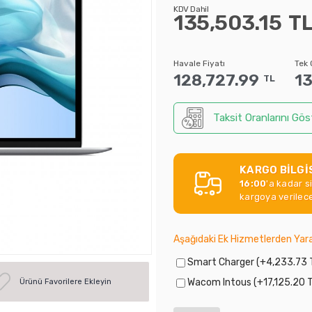
KDV Dahil
135,503.15
T
Havale Fiyatı
Tek 
128,727.99
13
TL
Taksit Oranlarını Gös
KARGO BİLGİ
16:00
'a kadar s
kargoya verilece
Aşağıdaki Ek Hizmetlerden Yara
Smart Charger (+4,233.73 
Wacom Intous (+17,125.20 
Ürünü Favorilere Ekleyin