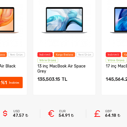
dava
Yeni Ürün
İndirimli
Kargo Bedava
Yeni Ürün
İndirimli
K
Vitrin Ürünü
Vitrin Ürünü
Air Black
13 inç MacBook Air Space
17 inç Mac
Grey
L
135,503.15
TL
145,564.
%
1
İndirim
kle
Sepete Ekle
Sep
USD
EUR
GBP
47.57
54.91
64.18