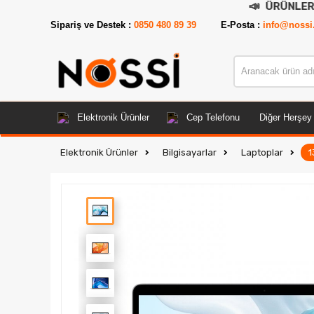
📣
ÜRÜNLERİN TAMAMI D
Sipariş ve Destek :
0850 480 89 39
E-Posta :
info@nossi
Elektronik Ürünler
Cep Telefonu
Diğer Herşey
Elektronik Ürünler
Bilgisayarlar
Laptoplar
1