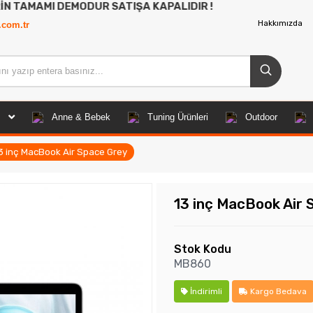
EMODUR SATIŞA KAPALIDIR !
Hakkımızda
.com.tr
Anne & Bebek
Tuning Ürünleri
Outdoor
3 inç MacBook Air Space Grey
13 inç MacBook Air 
Stok Kodu
MB860
İndirimli
Kargo Bedava