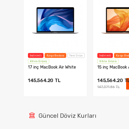
Yeni Ürün
İndirimli
Kargo Bedava
Yeni Ürün
İndirimli
Kargo Be
Vitrin Ürünü
Vitrin Ürünü
pace
17 inç MacBook Air White
15 inç MacBook 
145,564.20
TL
145,564.20
T
147,371.86
TL
Sepete Ekle
Sepete E
Güncel Döviz Kurları