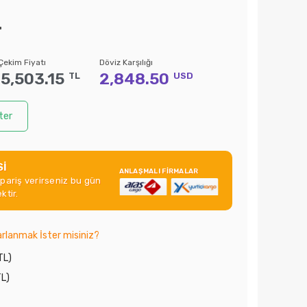
L
Çekim Fiyatı
Döviz Karşılığı
5,503.15
2,848.50
TL
USD
ter
Sİ
ANLAŞMALI FİRMALAR
ipariş verirseniz bu gün
ktir.
rlanmak İster misiniz?
TL)
TL)