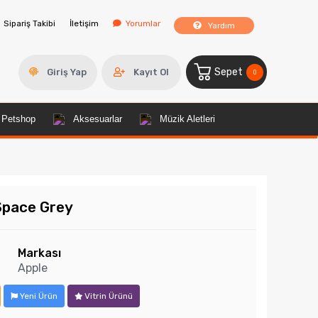
Sipariş Takibi
İletişim
Yorumlar
Yardım
Sepet
Giriş Yap
Kayıt Ol
0
Petshop
Aksesuarlar
Müzik Aletleri
Space Grey
Markası
Apple
Yeni Ürün
Vitrin Ürünü