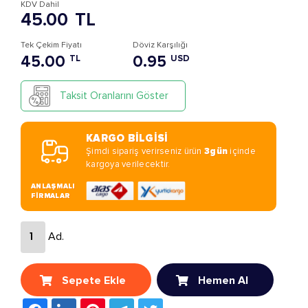
KDV Dahil
45.00
TL
Tek Çekim Fiyatı
Döviz Karşılığı
45.00
0.95
TL
USD
Taksit Oranlarını Göster
KARGO BİLGİSİ
Şimdi sipariş verirseniz ürün
3gün
içinde
kargoya verilecektir.
ANLAŞMALI
FİRMALAR
Ad.
Sepete Ekle
Hemen Al