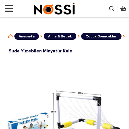
📣
ÜRÜNLERİN TAMAMI DEMODUR
Anasayfa
Anne & Bebek
Çocuk Oyuncakları
Suda Yüzebilen Minyatür Kale