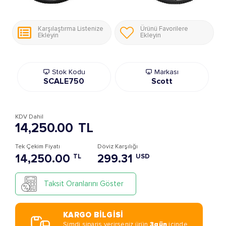
Karşılaştırma Listenize
Ürünü Favorilere
Ekleyin
Ekleyin
Stok Kodu
Markası
SCALE750
Scott
KDV Dahil
14,250.00
TL
Tek Çekim Fiyatı
Döviz Karşılığı
14,250.00
299.31
TL
USD
Taksit Oranlarını Göster
KARGO BİLGİSİ
Şimdi sipariş verirseniz ürün
3gün
içinde