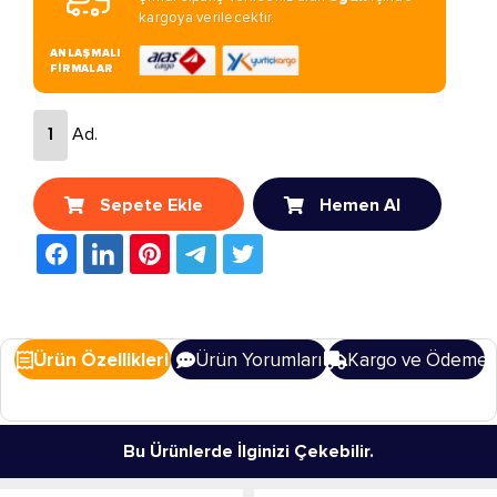
kargoya verilecektir.
ANLAŞMALI
FİRMALAR
Ad.
Sepete Ekle
Hemen Al
Ürün Özellikleri
Ürün Yorumları
Kargo ve Ödeme
Bu Ürünlerde İlginizi Çekebilir.