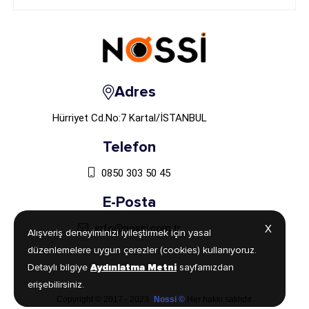
Adres
Hürriyet Cd.No:7 Kartal/İSTANBUL
Telefon
0850 303 50 45
E-Posta
info@nossi.com.tr
X
X
Alışveriş deneyiminizi iyileştirmek için yasal
Alışveriş deneyiminizi iyileştirmek için yasal
düzenlemelere uygun çerezler (cookies) kullanıyoruz.
düzenlemelere uygun çerezler (cookies) kullanıyoruz.
Detaylı bilgiye
Detaylı bilgiye
Aydınlatma Metni
Aydınlatma Metni
sayfamızdan
sayfamızdan
erişebilirsiniz.
erişebilirsiniz.
Copyright © 2017 - 2023
Nossi ©
Her hakkı saklıdır.