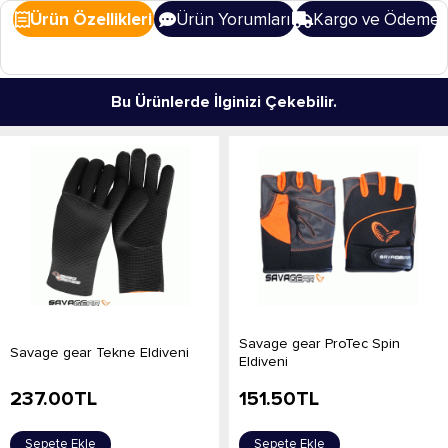
Ürün Özellikleri
Ürün Yorumları
Kargo ve Ödeme
Bu Ürünlerde İlginizi Çekebilir.
Savage gear ProTec Spin
Savage gear Tekne Eldiveni
Eldiveni
237.00
TL
151.50
TL
Sepete Ekle
Sepete Ekle