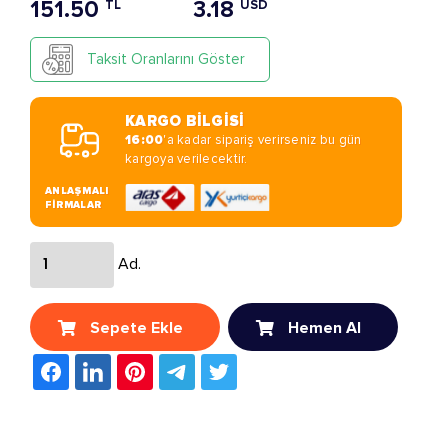
151.50
3.18
TL
USD
Taksit Oranlarını Göster
KARGO BİLGİSİ
16:00
'a kadar sipariş verirseniz bu gün
kargoya verilecektir.
ANLAŞMALI
FİRMALAR
Ad.
Sepete Ekle
Hemen Al