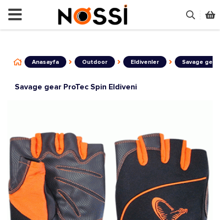
📣
ÜRÜNLERİN TAMAMI DEMODUR SATIŞA K
Anasayfa
Outdoor
Eldivenler
Savage gear 
Savage gear ProTec Spin Eldiveni