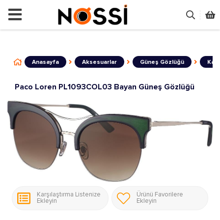
📣
ÜRÜNLERİN TAMAMI DEMODUR SATIŞA
Anasayfa
Aksesuarlar
Güneş Gözlüğü
Kadı
Paco Loren PL1093COL03 Bayan Güneş Gözlüğü
Karşılaştırma Listenize
Ürünü Favorilere
Ekleyin
Ekleyin