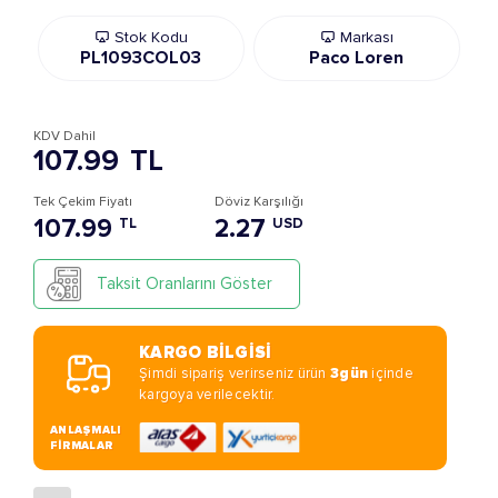
Stok Kodu
Markası
PL1093COL03
Paco Loren
KDV Dahil
107.99
TL
Tek Çekim Fiyatı
Döviz Karşılığı
107.99
2.27
TL
USD
Taksit Oranlarını Göster
KARGO BİLGİSİ
Şimdi sipariş verirseniz ürün
3gün
içinde
kargoya verilecektir.
ANLAŞMALI
FİRMALAR