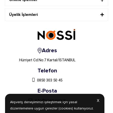
Üyelik İşlemleri
Adres
Hürriyet Cd.No:7 Kartal/İSTANBUL
Telefon
0850 303 50 45
E-Posta
info@nossi.com.tr
X
X
Alışveriş deneyiminizi iyileştirmek için yasal
Alışveriş deneyiminizi iyileştirmek için yasal
düzenlemelere uygun çerezler (cookies) kullanıyoruz.
düzenlemelere uygun çerezler (cookies) kullanıyoruz.