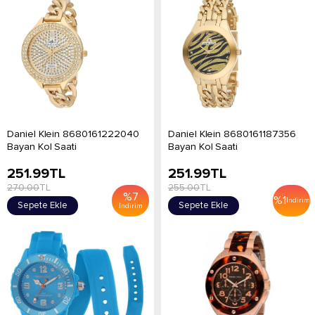
Daniel Klein 8680161222040
Daniel Klein 8680161187356
Bayan Kol Saati
Bayan Kol Saati
251.99
TL
251.99
TL
270.00
TL
255.00
TL
%
7
%
1
İndirim
Sepete Ekle
Sepete Ekle
İndirim