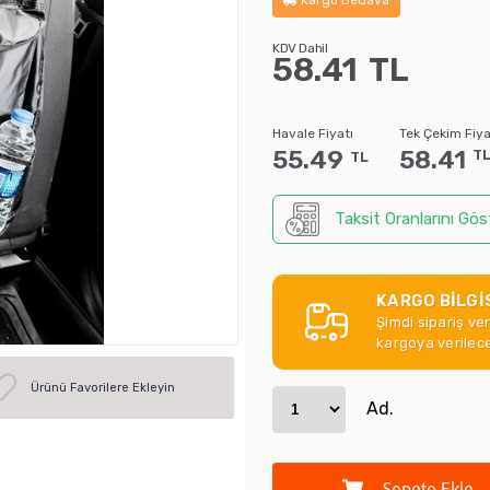
KDV Dahil
58.41
TL
Havale Fiyatı
Tek Çekim Fiya
55.49
58.41
T
TL
Taksit Oranlarını Gös
KARGO BİLGİ
Şimdi sipariş ve
kargoya verilece
Ürünü Favorilere Ekleyin
Ad.