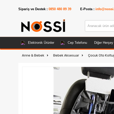
📣
ÜRÜ
Sipariş ve Destek :
0850 480 89 39
E-Posta :
info@nossi
Elektronik Ürünler
Cep Telefonu
Diğer Herşey
Anne & Bebek
Bebek Aksesuar
Çocuk Oto Koltu