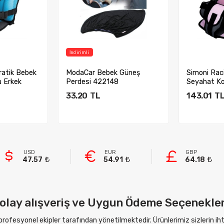
İndirimli
ratik Bebek
ModaCar Bebek Güneş
Simoni Rac
 Erkek
Perdesi 422148
Seyahat Ko
422226
33.20
TL
143.01
T
kle
Sepete Ekle
Sep
USD
EUR
GBP
47.57
54.91
64.18
olay alışveriş ve Uygun Ödeme Seçenekler
 profesyonel ekipler tarafından yönetilmektedir. Ürünlerimiz sizlerin i