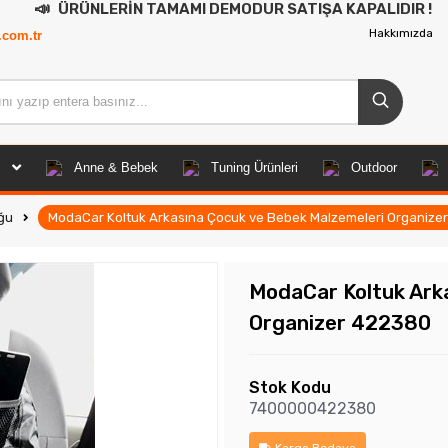
NLERİN TAMAMI DEMODUR SATIŞA KAPALIDIR !
Hakkımızda
.com.tr
Anne & Bebek
Tuning Ürünleri
Outdoor
ğu
ModaCar Koltuk Arkasına Çocuk ve Bebek Malzemeleri Organize
ModaCar Koltuk Ark
Organizer 422380
Stok Kodu
7400000422380
Kargo Bedava