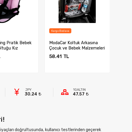
Kargo Bedava
Vitrin
ing Pratik Bebek
ModaCar Koltuk Arkasına
Simon
ltuğu Kız
Çocuk ve Bebek Malzemeleri
Seyah
Organize...
4221
L
58.41
TL
143.
ete Ekle
Sepete Ekle
JPY
1GALTIN
30.24
47.57
i!
htiyaçları doğrultusunda, kullanıcı testlerinden geçerek