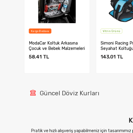
Kargo Bedava
Vitrin Ürünü
 Bebek
ModaCar Koltuk Arkasına
Simoni Racing P
Çocuk ve Bebek Malzemeleri
Seyahat Koltuğu
Organize...
422188
58.41
TL
143.01
TL
Sepete Ekle
Sepete E
Güncel Döviz Kurları
K
Pratik ve hızlı alışveriş yapabilmeniz için tasarımımız