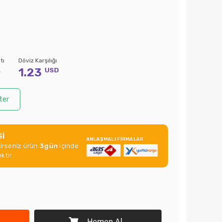
tı
Döviz Karşılığı
1.23
L
USD
ter
Sİ
ANLAŞMALI FİRMALAR
rirseniz ürün
3gün
içinde
ktir.