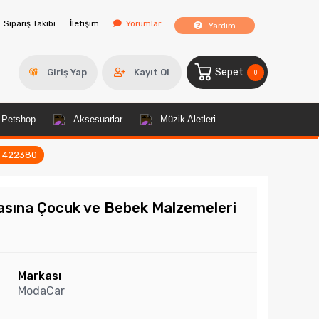
Sipariş Takibi
İletişim
Yorumlar
Yardım
Sepet
Giriş Yap
Kayıt Ol
0
Petshop
Aksesuarlar
Müzik Aletleri
r 422380
asına Çocuk ve Bebek Malzemeleri
Markası
ModaCar