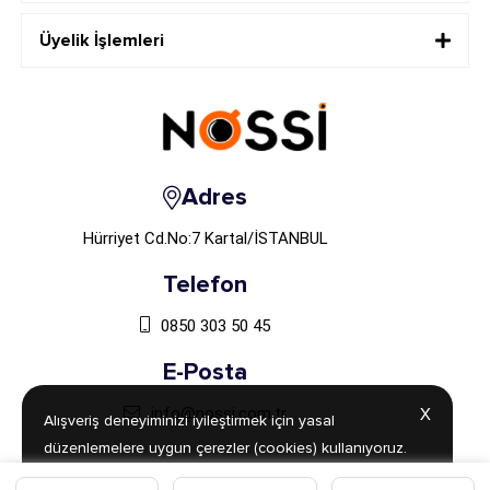
Üyelik İşlemleri
Adres
Hürriyet Cd.No:7 Kartal/İSTANBUL
Telefon
0850 303 50 45
E-Posta
info@nossi.com.tr
X
X
Alışveriş deneyiminizi iyileştirmek için yasal
Alışveriş deneyiminizi iyileştirmek için yasal
düzenlemelere uygun çerezler (cookies) kullanıyoruz.
düzenlemelere uygun çerezler (cookies) kullanıyoruz.
Detaylı bilgiye
Detaylı bilgiye
Aydınlatma Metni
Aydınlatma Metni
sayfamızdan
sayfamızdan