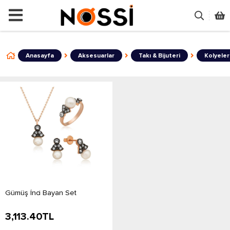
📣
ÜRÜNLERİN TAMAMI DEMODUR SA
Anasayfa
Aksesuarlar
Takı & Bijuteri
Kolyeler
​Gümüş İnci Bayan Set
3,113.40
TL