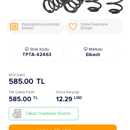
Karşılaştırma Listenize
Ürünü Favorilere
Ekleyin
Ekleyin
Stok Kodu
Markası
TPTA-42463
Eibach
KDV Dahil
585.00
TL
Tek Çekim Fiyatı
Döviz Karşılığı
585.00
12.29
TL
USD
Taksit Oranlarını Göster