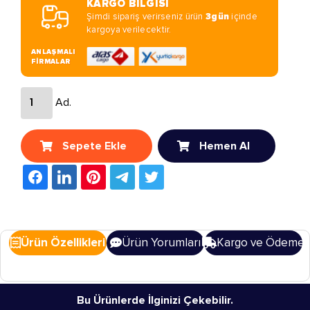
KARGO BİLGİSİ
Şimdi sipariş verirseniz ürün
3gün
içinde
kargoya verilecektir.
ANLAŞMALI
FİRMALAR
Ad.
Sepete Ekle
Hemen Al
Ürün Özellikleri
Ürün Yorumları
Kargo ve Ödeme
Bu Ürünlerde İlginizi Çekebilir.