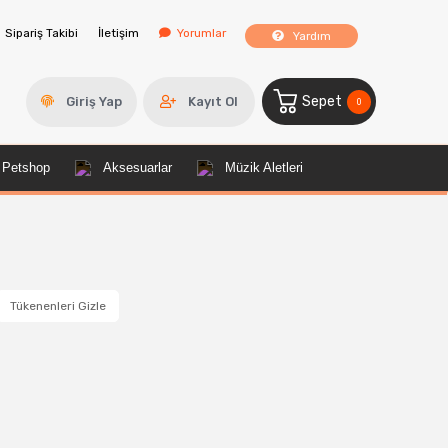
Sipariş Takibi
İletişim
Yorumlar
Yardım
Sepet
Giriş Yap
Kayıt Ol
0
Petshop
Aksesuarlar
Müzik Aletleri
Tükenenleri Gizle