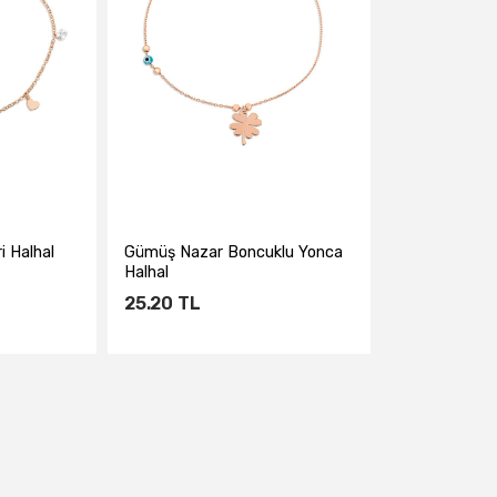
 Halhal
Gümüş Nazar Boncuklu Yonca
Halhal
25.20
TL
e
Sepete Ekle