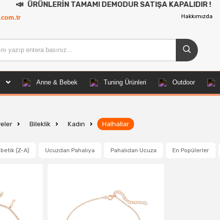
NLERİN TAMAMI DEMODUR SATIŞA KAPALIDIR !
Hakkımızda
.com.tr
Anne & Bebek
Tuning Ürünleri
Outdoor
eler
Bileklik
Kadın
Halhallar
betik (Z-A)
Ucuzdan Pahalıya
Pahalıdan Ucuza
En Popülerler