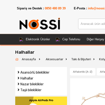
📣
ÜRÜ
Sipariş ve Destek :
0850 480 89 39
E-Posta :
info@nossi
Elektronik Ürünler
Cep Telefonu
Diğer Herşey
Halhallar
Anasayfa
Aksesuarlar
Takı & Bijuteri
Koly
Alfabetik (A-Z)
Alfa
Asansörlü bileklikler
Halhallar
Nazar bileklikler
Taşlı bileklikler