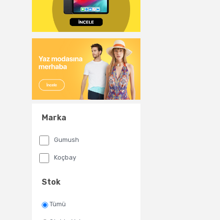
Marka
Gumush
Koçbay
Stok
Tümü