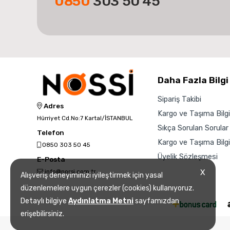
0850
303 50 45
Daha Fazla Bilgi
Sipariş Takibi
Adres
Kargo ve Taşıma Bilgil
Hürriyet Cd.No:7 Kartal/İSTANBUL
Sıkça Sorulan Sorular
Telefon
Kargo ve Taşıma Bilgil
0850 303 50 45
Üyelik Sözleşmesi
E-Posta
info@nossi.com.tr
X
Alışveriş deneyiminizi iyileştirmek için yasal
düzenlemelere uygun çerezler (cookies) kullanıyoruz.
Detaylı bilgiye
Aydınlatma Metni
sayfamızdan
erişebilirsiniz.