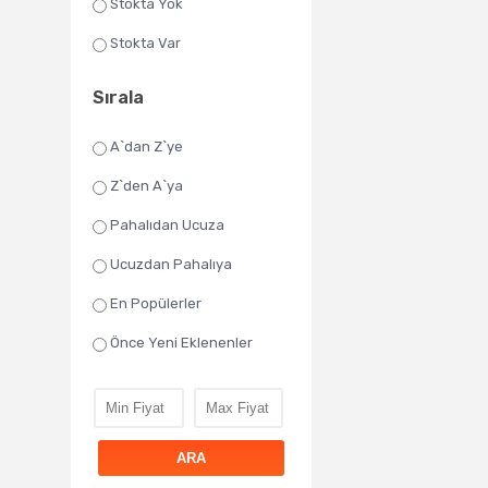
Stokta Yok
Stokta Var
Sırala
A`dan Z`ye
Z`den A`ya
Pahalıdan Ucuza
Ucuzdan Pahalıya
En Popülerler
Önce Yeni Eklenenler
ARA