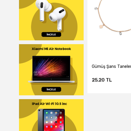
Gümüş Şans Taneleri
25.20
TL
Sepete Ekl