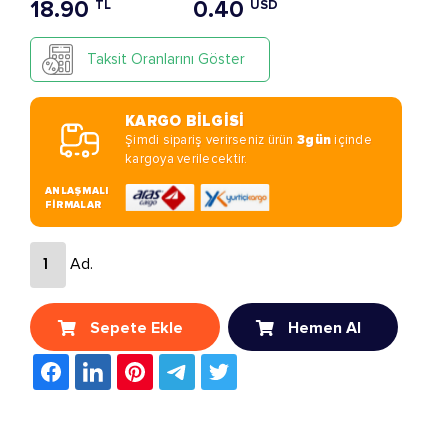
18.90
0.40
TL
USD
Taksit Oranlarını Göster
KARGO BİLGİSİ
Şimdi sipariş verirseniz ürün
3gün
içinde
kargoya verilecektir.
ANLAŞMALI
FİRMALAR
Ad.
Sepete Ekle
Hemen Al