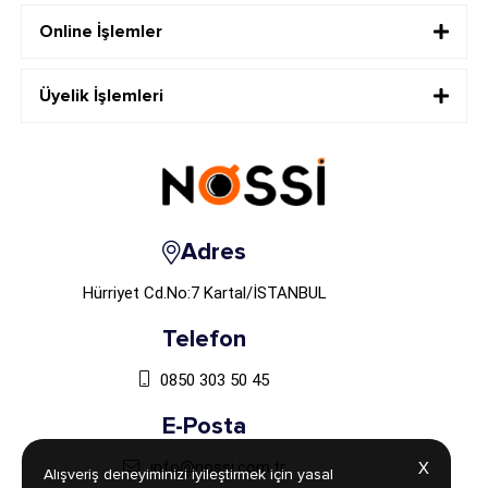
Online İşlemler
Üyelik İşlemleri
Adres
Hürriyet Cd.No:7 Kartal/İSTANBUL
Telefon
0850 303 50 45
E-Posta
info@nossi.com.tr
X
X
Alışveriş deneyiminizi iyileştirmek için yasal
Alışveriş deneyiminizi iyileştirmek için yasal