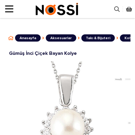
📣
ÜRÜNLERİN TAMAMI DEMODUR SATIŞA KAPALIDIR
Anasayfa
Aksesuarlar
Takı & Bijuteri
Kolye
Gümüş İnci Çiçek Bayan Kolye