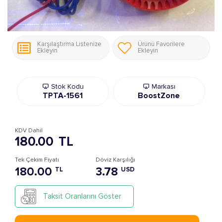
Karşılaştırma Listenize
Ürünü Favorilere
Ekleyin
Ekleyin
Stok Kodu
Markası
TPTA-1561
BoostZone
KDV Dahil
180.00
TL
Tek Çekim Fiyatı
Döviz Karşılığı
180.00
3.78
TL
USD
Taksit Oranlarını Göster