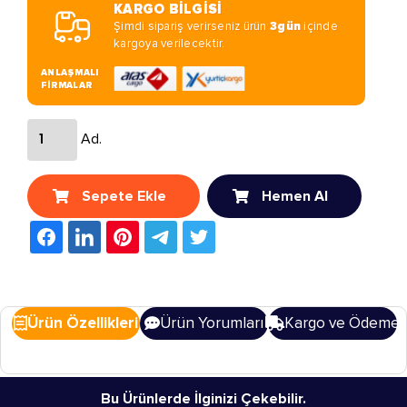
KARGO BİLGİSİ
Şimdi sipariş verirseniz ürün
3gün
içinde
kargoya verilecektir.
ANLAŞMALI
FİRMALAR
Ad.
Sepete Ekle
Hemen Al
Ürün Özellikleri
Ürün Yorumları
Kargo ve Ödeme
Bu Ürünlerde İlginizi Çekebilir.