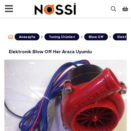
📣
ÜRÜNLERİN TAMAMI DEMO
Anasayfa
Tuning Ürünleri
Blow Off
Elektro
Elektronik Blow Off Her Araca Uyumlu