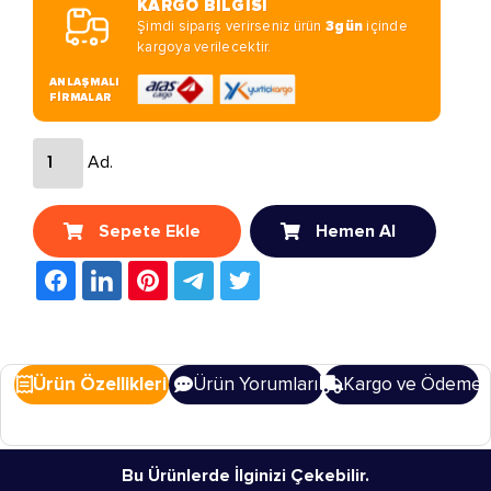
KARGO BİLGİSİ
Şimdi sipariş verirseniz ürün
3gün
içinde
kargoya verilecektir.
ANLAŞMALI
FİRMALAR
Ad.
Sepete Ekle
Hemen Al
Ürün Özellikleri
Ürün Yorumları
Kargo ve Ödeme
Bu Ürünlerde İlginizi Çekebilir.