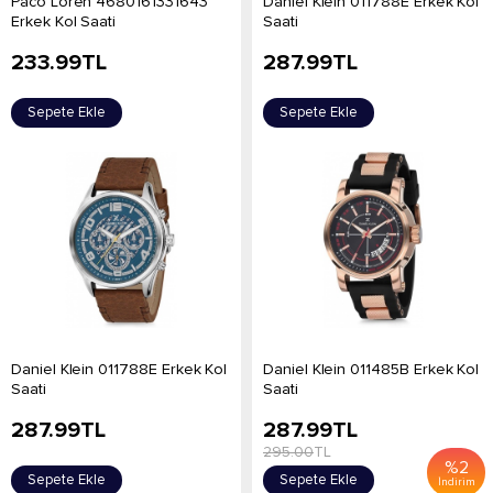
Paco Loren 4680161331643
Daniel Klein 011788E Erkek Kol
Erkek Kol Saati
Saati
233.99
TL
287.99
TL
Sepete Ekle
Sepete Ekle
Daniel Klein 011788E Erkek Kol
Daniel Klein 011485B Erkek Kol
Saati
Saati
287.99
TL
287.99
TL
295.00
TL
%
2
Sepete Ekle
Sepete Ekle
İndirim