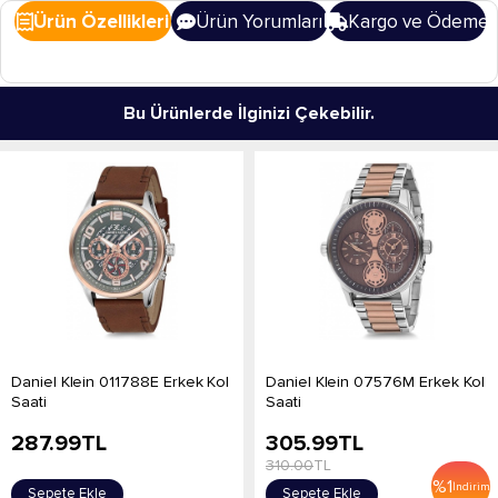
Ürün Özellikleri
Ürün Yorumları
Kargo ve Ödeme
Bu Ürünlerde İlginizi Çekebilir.
Daniel Klein 011788E Erkek Kol
Daniel Klein 07576M Erkek Kol
Saati
Saati
287.99
TL
305.99
TL
310.00
TL
%
1
İndirim
Sepete Ekle
Sepete Ekle