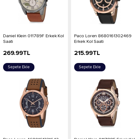
Daniel Klein 011789F Erkek Kol
Paco Loren 8680161302469
Saati
Erkek Kol Saati
269.99
TL
215.99
TL
Sepete Ekle
Sepete Ekle