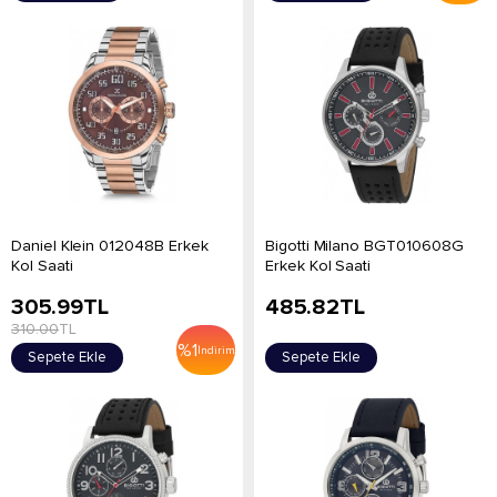
Daniel Klein 012048B Erkek
Bigotti Milano BGT010608G
Kol Saati
Erkek Kol Saati
305.99
TL
485.82
TL
310.00
TL
%
1
İndirim
Sepete Ekle
Sepete Ekle