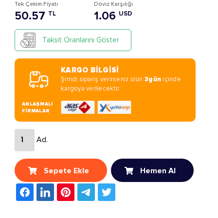
Tek Çekim Fiyatı
Döviz Karşılığı
50.57
1.06
TL
USD
Taksit Oranlarını Göster
KARGO BİLGİSİ
Şimdi sipariş verirseniz ürün
3gün
içinde
kargoya verilecektir.
ANLAŞMALI
FİRMALAR
Ad.
Sepete Ekle
Hemen Al