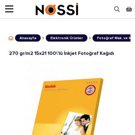
📣
ÜRÜNLERİN TAMAMI DEMODUR SATIŞA 
Anasayfa
Elektronik Ürünler
Fotoğraf Mak. ve Ka
270 gr/m2 15x21 100\'lü İnkjet Fotoğraf Kağıdı