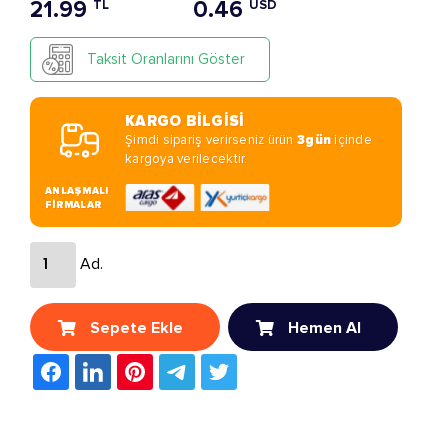
21.99
0.46
TL
USD
Taksit Oranlarını Göster
KARGO BİLGİSİ
Şimdi sipariş verirseniz ürün
3gün
içinde
kargoya verilecektir.
ANLAŞMALI
FİRMALAR
Ad.
Sepete Ekle
Hemen Al