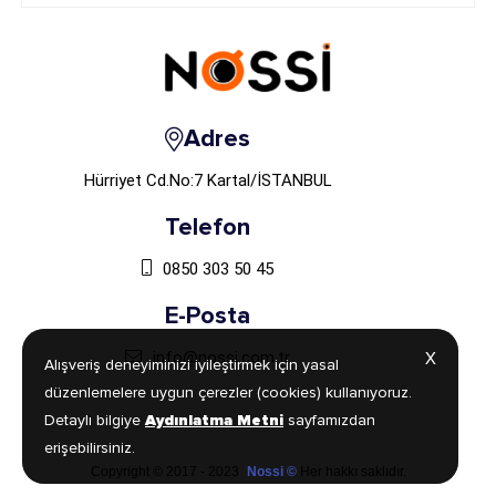
Adres
Hürriyet Cd.No:7 Kartal/İSTANBUL
Telefon
0850 303 50 45
E-Posta
info@nossi.com.tr
X
X
Alışveriş deneyiminizi iyileştirmek için yasal
Alışveriş deneyiminizi iyileştirmek için yasal
düzenlemelere uygun çerezler (cookies) kullanıyoruz.
düzenlemelere uygun çerezler (cookies) kullanıyoruz.
Detaylı bilgiye
Detaylı bilgiye
Aydınlatma Metni
Aydınlatma Metni
sayfamızdan
sayfamızdan
erişebilirsiniz.
erişebilirsiniz.
Copyright © 2017 - 2023
Nossi ©
Her hakkı saklıdır.