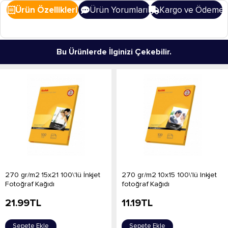
Ürün Özellikleri
Ürün Yorumları
Kargo ve Ödeme
Bu Ürünlerde İlginizi Çekebilir.
270 gr/m2 15x21 100\'lü İnkjet
270 gr/m2 10x15 100\'lü Inkjet
Fotoğraf Kağıdı
fotoğraf Kağıdı
21.99
TL
11.19
TL
Sepete Ekle
Sepete Ekle