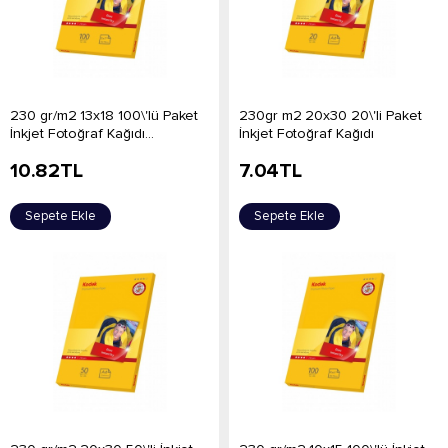
230 gr/m2 13x18 100\'lü Paket
230gr m2 20x30 20\'li Paket
İnkjet Fotoğraf Kağıdı...
İnkjet Fotoğraf Kağıdı
10.82
TL
7.04
TL
Sepete Ekle
Sepete Ekle