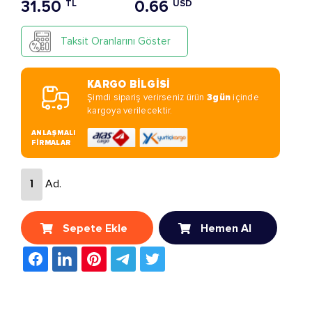
31.50
0.66
TL
USD
Taksit Oranlarını Göster
KARGO BİLGİSİ
Şimdi sipariş verirseniz ürün
3gün
içinde
kargoya verilecektir.
ANLAŞMALI
FİRMALAR
Ad.
Sepete Ekle
Hemen Al