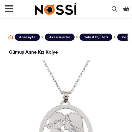
📣
ÜRÜNLERİN TAMAMI DEMODUR SATI
Anasayfa
Aksesuarlar
Takı & Bijuteri
Kolye
​Gümüş Anne Kız Kolye