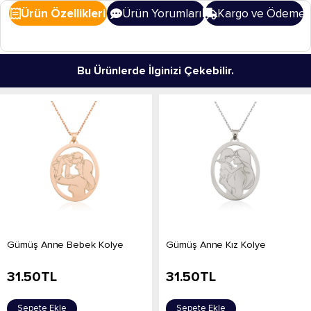
Ürün Özellikleri
Ürün Yorumları
Kargo ve Ödeme
Bu Ürünlerde İlginizi Çekebilir.
​Gümüş Anne Bebek Kolye
​Gümüş Anne Kız Kolye
31.50
TL
31.50
TL
Sepete Ekle
Sepete Ekle